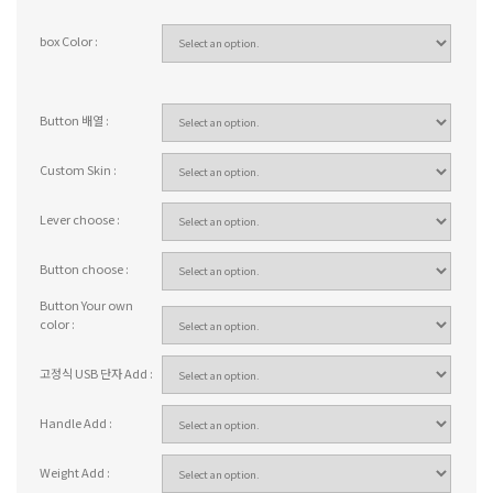
box Color :
Button 배열 :
Custom Skin :
Lever choose :
Button choose :
Button Your own
color :
고정식 USB 단자 Add :
Handle Add :
Weight Add :