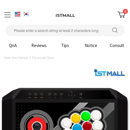
0
QnA
Reviews
Tips
Notice
Consult
Make Stick Seriese
PS5 Arcade Stick