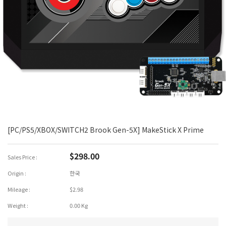
[PC/PS5/XBOX/SWITCH2 Brook Gen-5X] MakeStick X Prime
$298.00
Sales Price :
Origin :
한국
Mileage :
$2.98
Weight :
0.00 Kg