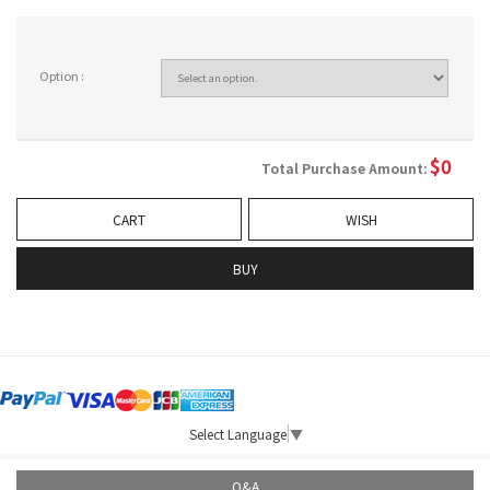
Option :
$
0
Total Purchase Amount:
CART
WISH
BUY
Select Language
▼
Q&A