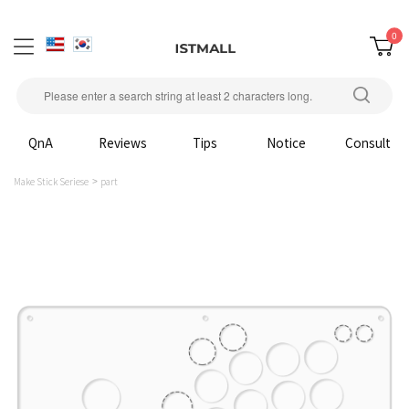
0
QnA
Reviews
Tips
Notice
Consult
Make Stick Seriese
part