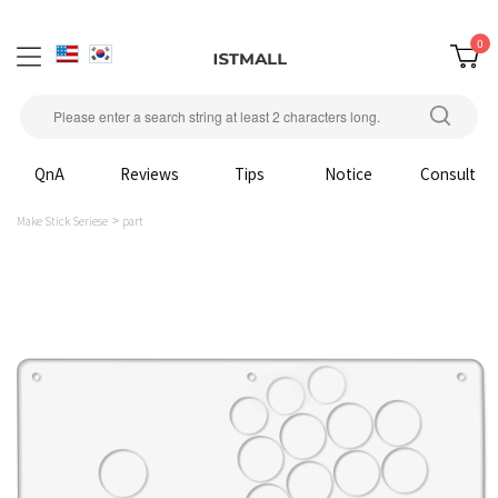
0
QnA
Reviews
Tips
Notice
Consult
Make Stick Seriese
part