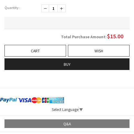
Quantity :
-1
+1
$
15.00
Total Purchase Amount:
CART
WISH
BUY
Select Language
▼
Q&A