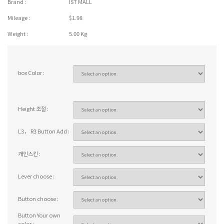
Brand :
IST MALL
Mileage :
$1.98
Weight :
5.00 Kg
box Color :
Height 조절 :
L3， R3 Button Add :
개인스킨 :
Lever choose :
Button choose :
Button Your own
color :