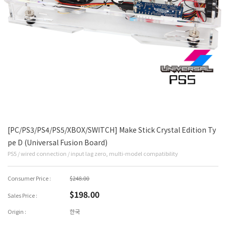
[PC/PS3/PS4/PS5/XBOX/SWITCH] Make Stick Crystal Edition Ty
pe D (Universal Fusion Board)
PS5 / wired connection / input lag zero, multi-model compatibility
Consumer Price :
$248.00
$198.00
Sales Price :
Origin :
한국