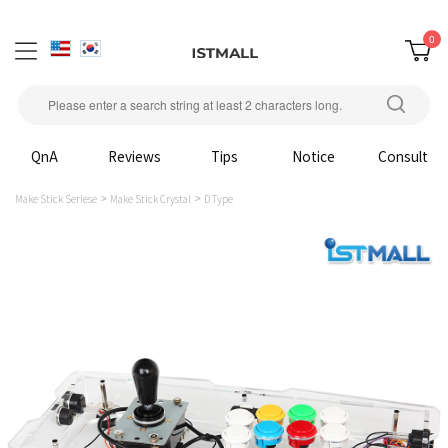
0
QnA
Reviews
Tips
Notice
Consult
Make Stick Seriese
Make Stick Crystal
D Type