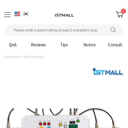
0
QnA
Reviews
Tips
Notice
Consult
arcade stick
Other Controller