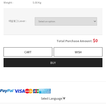
Weight :
5.00 Kg
아날로그 Lever :
$
0
Total Purchase Amount:
CART
WISH
BUY
Select Language
▼