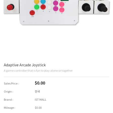
Adaptive Arcade Joystick
A game controller that is fun to play alone or together
$0.00
Sales Price :
Origin :
한국
Brand :
IST MALL
Mileage :
$0.00