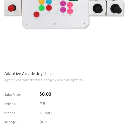
Adaptive Arcade Joystick
A game controller that is fun to play alone or together
$0.00
Sales Price :
Origin :
한국
Brand :
IST MALL
Mileage :
$0.00