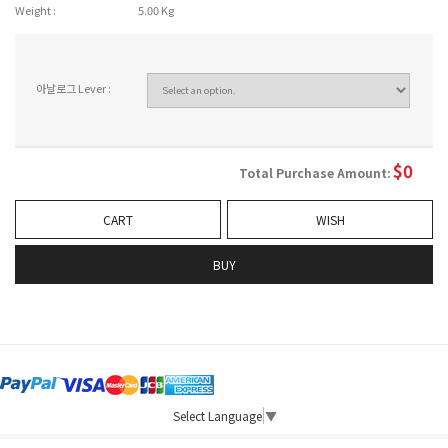
Weight :
5.00 Kg
아날로그 Lever :
$
0
Total Purchase Amount:
CART
WISH
BUY
Select Language
▼