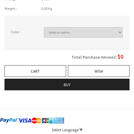
Weight :
0.00 Kg
Color :
$
0
Total Purchase Amount:
CART
WISH
BUY
Select Language
▼