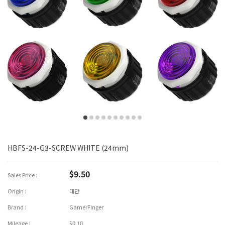
HBFS-24-G3-SCREW WHITE (24mm)
$9.50
Sales Price :
Origin :
대만
Brand :
GamerFinger
Mileage :
$0.10