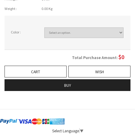
Weight :
0.00 Kg
Color :
$
0
Total Purchase Amount:
CART
WISH
BUY
Select Language
▼