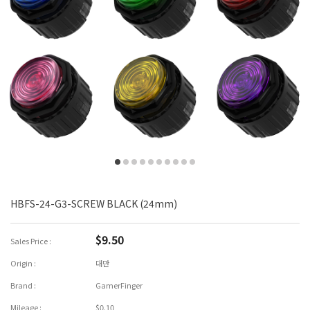
HBFS-24-G3-SCREW BLACK (24mm)
$9.50
Sales Price :
Origin :
대만
Brand :
GamerFinger
Mileage :
$0.10