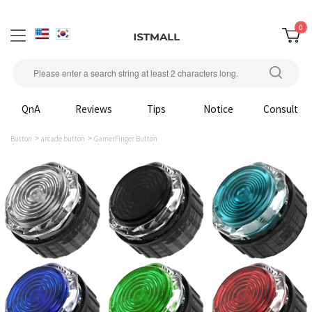
0
QnA
Reviews
Tips
Notice
Consult
Button
arcade button
GamerFinger Button