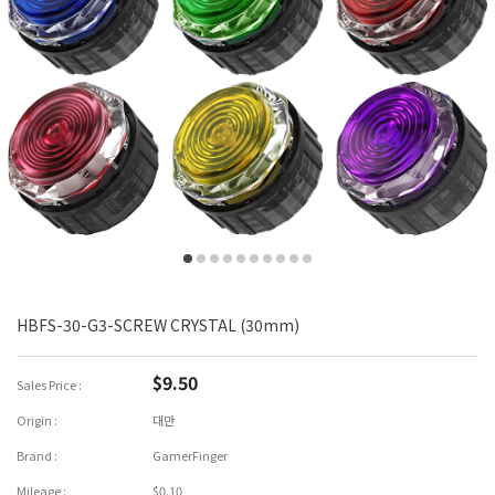
HBFS-30-G3-SCREW CRYSTAL (30mm)
$9.50
Sales Price :
Origin :
대만
Brand :
GamerFinger
Mileage :
$0.10