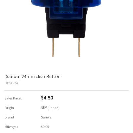
[Sanwa] 24mm clear Button
OBSC-24
$4.50
Sales Price :
Origin :
일본 (Japan)
Brand :
Sanwa
Mileage :
$0.05