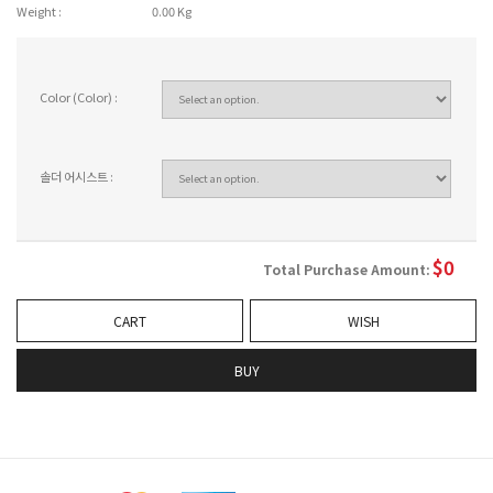
Weight :
0.00 Kg
Color (Color) :
솔더 어시스트 :
$
0
Total Purchase Amount:
CART
WISH
BUY