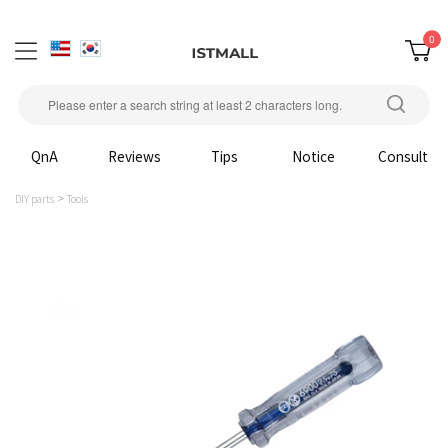
0
QnA
Reviews
Tips
Notice
Consult
DIY parts
Tools