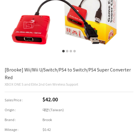
[Brooke] Wii/Wii U/Switch/PS4 to Switch/PS4 Super Converter
Red
XBOX ONE S and Elite 2nd Gen Wireless Support
$42.00
Sales Price :
Origin :
대만 (Taiwan)
Brand :
Brook
Mileage :
$0.42