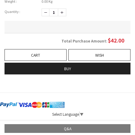
Weight :
0.00 Kg
Quantity :
-1
+1
$
42.00
Total Purchase Amount:
CART
WISH
BUY
Select Language
▼
Q&A