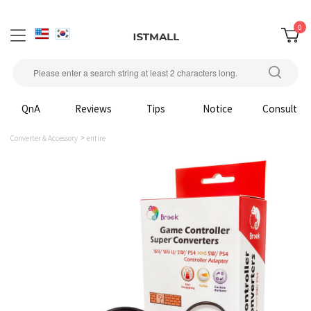
0
QnA
Reviews
Tips
Notice
Consult
Converter & Accessory
entire