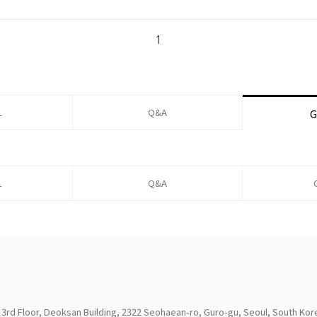
1
L
Q&A
G
L
Q&A
 3rd Floor, Deoksan Building, 2322 Seohaean-ro, Guro-gu, Seoul, South Kor