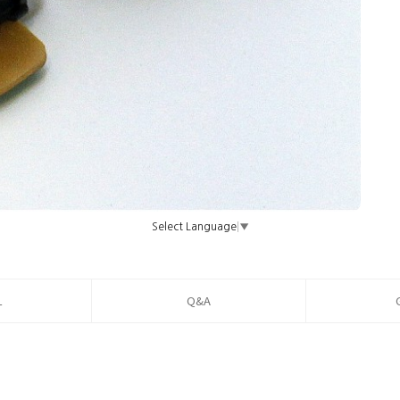
Select Language
▼
L
Q&A