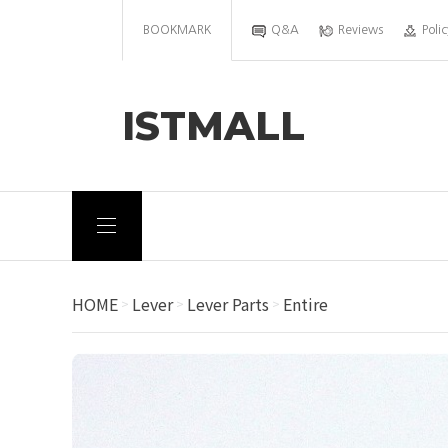
BOOKMARK
Q&A
Reviews
Polic
ISTMALL
HOME
Lever
Lever Parts
Entire
>
>
>