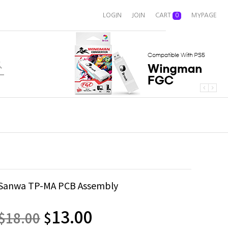
LOGIN
JOIN
CART
0
MYPAGE
Sanwa TP-MA PCB Assembly
13.00
$
18.00
$