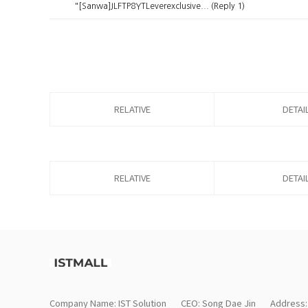
"[Sanwa]JLFTP8YTLeverexclusive... (Reply 1)
RELATIVE
DETAI
RELATIVE
DETAI
Company Name: IST Solution
CEO: Song Dae Jin
Address: