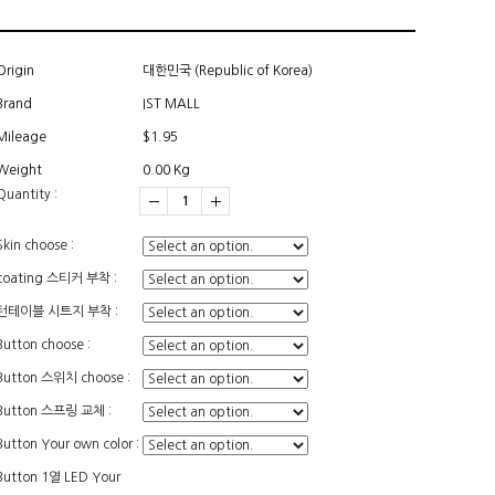
Origin
대한민국 (Republic of Korea)
Brand
IST MALL
Mileage
$1.95
Weight
0.00 Kg
Quantity :
Skin choose :
coating 스티커 부착 :
턴테이블 시트지 부착 :
Button choose :
Button 스위치 choose :
Button 스프링 교체 :
Button Your own color :
Button 1열 LED Your