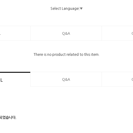
Select Language
▼
L
Q&A
There is no product related to this item.
Q&A
IL
되었습니다.