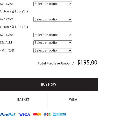
own color :
Button 2열 LED Your
own color :
Button 3열 LED Your
own color :
발판 Add :
사이드 변경 :
$
195.00
Total Purchase Amount:
BUY NOW
BASKET
WISH