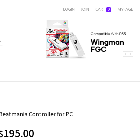
LOGIN
JOIN
CART
0
MYPAGE
Beatmania Controller for PC
195.00
$