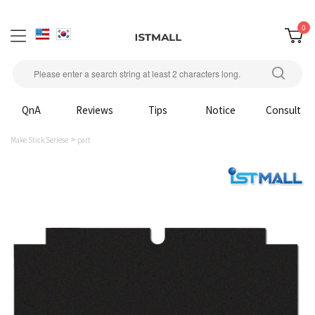
0
QnA
Reviews
Tips
Notice
Consult
Make Stick Seriese
part