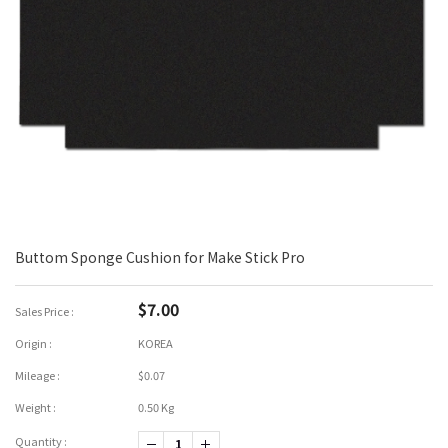
Buttom Sponge Cushion for Make Stick Pro
$7.00
Sales Price :
Origin :
KOREA
Mileage :
$0.07
Weight :
0.50 Kg
Quantity :
-1
+1